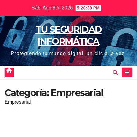
Saltar
Sáb. Ago 8th, 2026
5:26:40 PM
al
contenido
TU SEGURIDAD
INFORMÁTICA
Protegiendo tu mundo digital, un clic a la vez.
Categoría:
Empresarial
Empresarial