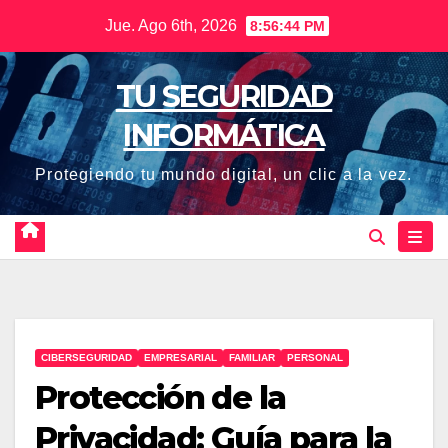
Saltar
Jue. Ago 6th, 2026
8:56:45 PM
al
contenido
TU SEGURIDAD
INFORMÁTICA
Protegiendo tu mundo digital, un clic a la vez.
CIBERSEGURIDAD
EMPRESARIAL
FAMILIAR
PERSONAL
Protección de la
Privacidad: Guía para la