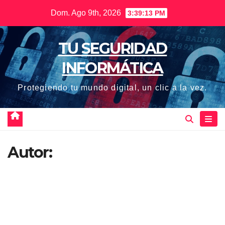
Saltar
Dom. Ago 9th, 2026
3:39:14 PM
al
contenido
TU SEGURIDAD
INFORMÁTICA
Protegiendo tu mundo digital, un clic a la vez.
Autor: