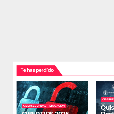
Te has perdido
CIBERDE
Quis
CIBERSEGURIDAD
EDUCACIÓN
CIBERTIPS 2025
Rost