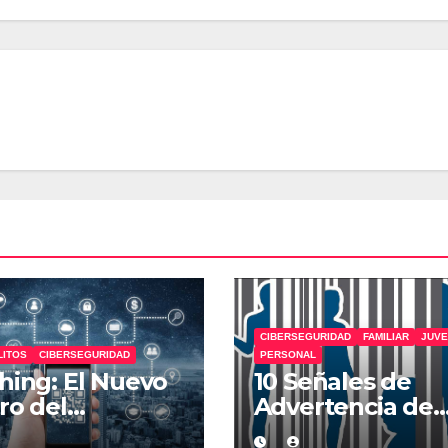
CIBERSEGURIDAD
FAMILIAR
JUVE
LITOS
CIBERSEGURIDAD
PERSONAL
hing: El Nuevo
10 Señales de
ro del
Advertencia de
rcrimen a
Tráfico de Pers