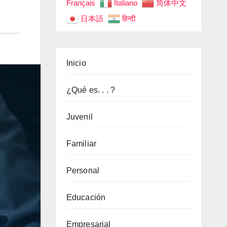
Français
Italiano
简体中文
日本語
हिन्दी
Inicio
¿Qué es. . . ?
Juvenil
Familiar
Personal
Educación
Empresarial