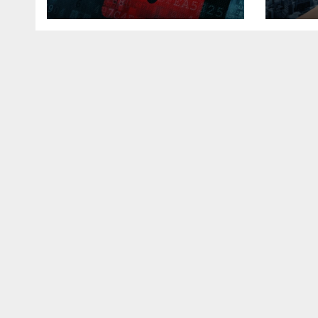
Trav
QR