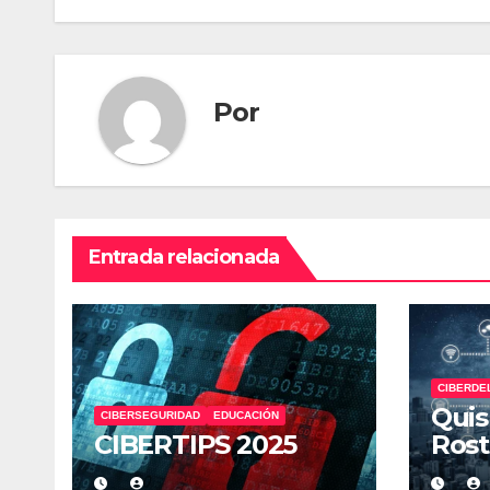
de
entradas
Por
Entrada relacionada
CIBERDE
Quis
CIBERSEGURIDAD
EDUCACIÓN
CIBERTIPS 2025
Rost
Cibe