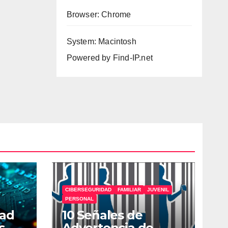
Browser: Chrome
System: Macintosh
Powered by
Find-IP.net
CIBERSEGURIDAD
FAMILIAR
JUVENIL
PERSONAL
dad
10 Señales de
s
Advertencia de