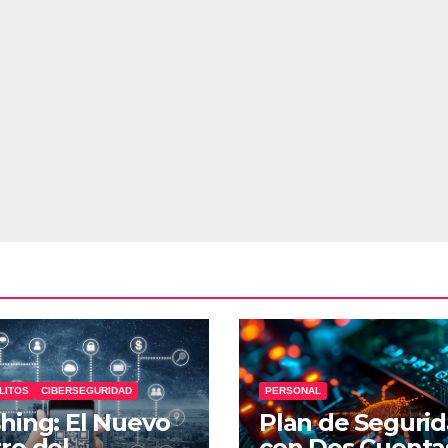
LITOS
CIBERSEGURIDAD
PERSONAL
hing: El Nuevo
Plan de Seguri
ro del
con Dos Cuenta