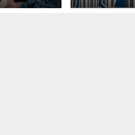
és de Códigos
en Línea que
Deberías Conoc