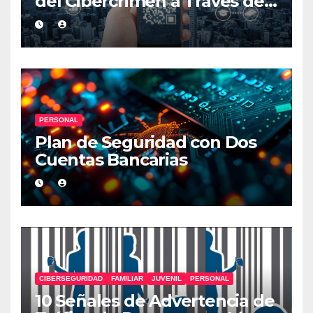
del Cibercrimen a Través de
Códigos QR
PERSONAL
Plan de Seguridad con Dos
Cuentas Bancarias
CIBERSEGURIDAD
FAMILIAR
JUVENIL
PERSONAL
10 Señales de Advertencia de