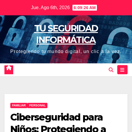
Saltar
Jue. Ago 6th, 2026
6:09:27 AM
al
contenido
TU SEGURIDAD
INFORMÁTICA
Protegiendo tu mundo digital, un clic a la vez.
FAMILIAR
PERSONAL
Ciberseguridad para
Niños: Protegiendo a