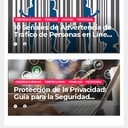
CIBERSEGURIDAD
FAMILIAR
JUVENIL
PERSONAL
10 Señales de Advertencia de
Tráfico de Personas en Línea
que Deberías Conocer
CIBERSEGURIDAD
EMPRESARIAL
FAMILIAR
PERSONAL
Protección de la Privacidad:
Guía para la Seguridad
Personal, Familiar y
Empresarial