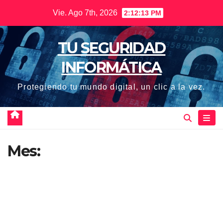
Saltar
Vie. Ago 7th, 2026
2:12:14 PM
al
contenido
TU SEGURIDAD
INFORMÁTICA
Protegiendo tu mundo digital, un clic a la vez.
Mes: