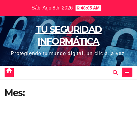
Saltar
Sáb. Ago 8th, 2026
6:48:06 AM
al
contenido
TU SEGURIDAD
INFORMÁTICA
Protegiendo tu mundo digital, un clic a la vez.
Mes: