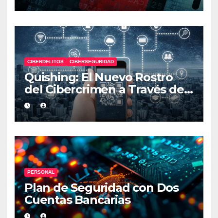
CIBERDELITOS
CIBERSEGURIDAD
Quishing: El Nuevo Rostro
del Cibercrimen a Través de
Códigos QR
PERSONAL
Plan de Seguridad con Dos
Cuentas Bancarias