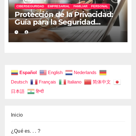
CIBERSEGURIDAD
EMPRESARIAL
FAMILIAR
PERSONAL
Protección de la Privacidad:
Guía para la Seguridad
Personal, Familiar y
Empresarial
Español
English
Nederlands
Deutsch
Français
Italiano
简体中文
日本語
हिन्दी
Inicio
¿Qué es. . . ?