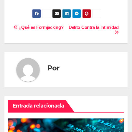
Navegación
¿Qué es Formjacking?
Delito Contra la Intimidad
de
entradas
Por
Entrada relacionada