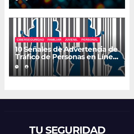
CIBERSEGURIDAD
FAMILIAR
JUVENIL
PERSONAL
10 Señales de Advertencia de
Tráfico de Personas en Línea
que Deberías Conocer
TU SEGURIDAD