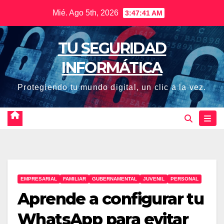
Saltar
Mié. Ago 5th, 2026
3:47:42 AM
al
contenido
TU SEGURIDAD
INFORMÁTICA
Protegiendo tu mundo digital, un clic a la vez.
EMPRESARIAL
FAMILIAR
GUBERNAMENTAL
JUVENIL
PERSONAL
Aprende a configurar tu
WhatsApp para evitar