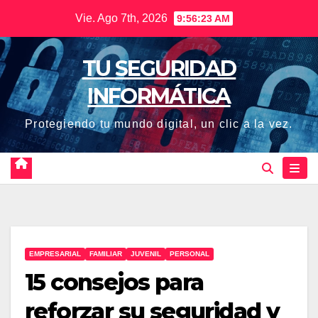
Saltar
Vie. Ago 7th, 2026
9:56:24 AM
al
contenido
TU SEGURIDAD
INFORMÁTICA
Protegiendo tu mundo digital, un clic a la vez.
EMPRESARIAL
FAMILIAR
JUVENIL
PERSONAL
15 consejos para
reforzar su seguridad y