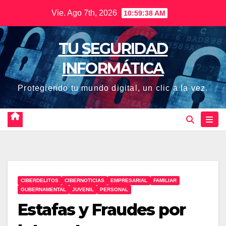
Saltar
Vie. Ago 7th, 2026
10:59:39 AM
al
contenido
TU SEGURIDAD
INFORMÁTICA
Protegiendo tu mundo digital, un clic a la vez.
CIBERDELITOS
CIBERNOTICIAS
EMPRESARIAL
FAMILIAR
GUBERNAMENTAL
JUVENIL
PERSONAL
Estafas y Fraudes por