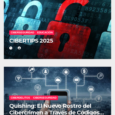
CIBERSEGURIDAD
EDUCACIÓN
CIBERTIPS 2025
CIBERDELITOS
CIBERSEGURIDAD
Quishing: El Nuevo Rostro del
Cibercrimen a Través de Códigos