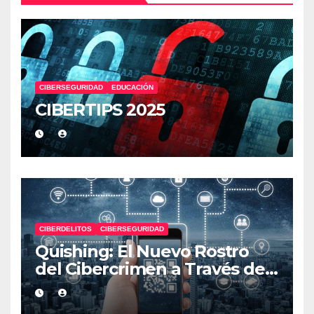
CIBERSEGURIDAD
EDUCACIÓN
CIBERTIPS 2025
CIBERDELITOS
CIBERSEGURIDAD
Quishing: El Nuevo Rostro
del Cibercrimen a Través de
Códigos QR