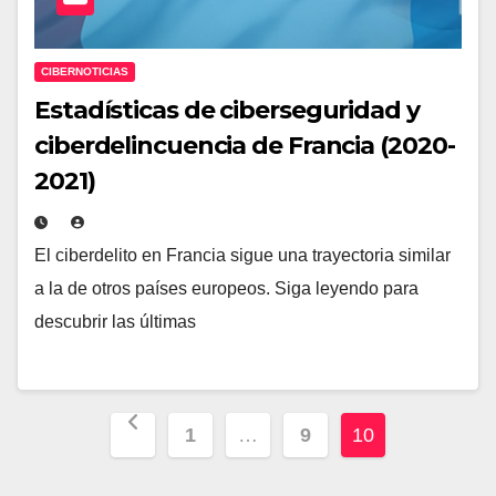
CIBERNOTICIAS
Estadísticas de ciberseguridad y
ciberdelincuencia de Francia (2020-
2021)
El ciberdelito en Francia sigue una trayectoria similar
a la de otros países europeos. Siga leyendo para
descubrir las últimas
Paginación
1
…
9
10
de