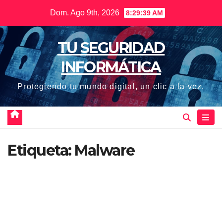
Saltar
Dom. Ago 9th, 2026
8:29:40 AM
al
contenido
TU SEGURIDAD
INFORMÁTICA
Protegiendo tu mundo digital, un clic a la vez.
Etiqueta:
Malware