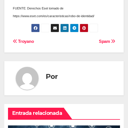
FUENTE: Derechos Eset tomado de
https://www.eset.com/es/caracteristicas/robo-de-identidad/
Navegación
Troyano
Spam
de
entradas
Por
Entrada relacionada