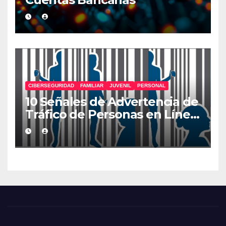
CIBERSEGURIDAD
FAMILIAR
JUVENIL
PERSONAL
10 Señales de Advertencia de
Tráfico de Personas en Línea
que Deberías Conocer