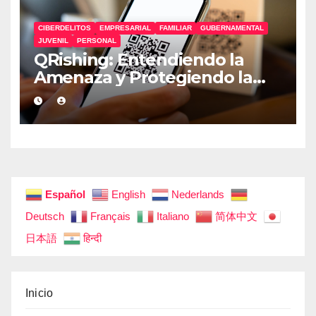
CIBERDELITOS
EMPRESARIAL
FAMILIAR
GUBERNAMENTAL
JUVENIL
PERSONAL
QRishing: Entendiendo la
Amenaza y Protegiendo la
Identidad Digital
Español
English
Nederlands
Deutsch
Français
Italiano
简体中文
日本語
हिन्दी
Inicio