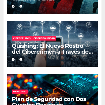
CIBERDELITOS
CIBERSEGURIDAD
Quishing: El Nuevo Rostro
del Cibercrimen a Través de
Códigos QR
PERSONAL
Plan de Seguridad con Dos
Cuentas Bancarias