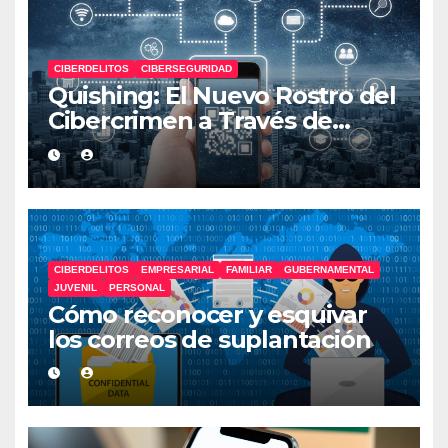
CIBERDELITOS
CIBERSEGURIDAD
Quishing: El Nuevo Rostro del
Cibercrimen a Través de
Códigos QR
CIBERDELITOS
EMPRESARIAL
FAMILIAR
GUBERNAMENTAL
JUVENIL
PERSONAL
Cómo reconocer y esquivar
los correos de suplantación