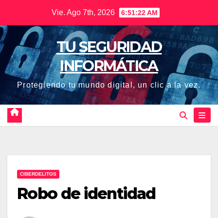
Saltar
Vie. Ago 7th, 2026
6:51:23 AM
al
contenido
TU SEGURIDAD
INFORMÁTICA
Protegiendo tu mundo digital, un clic a la vez.
CIBERDELITOS
Robo de identidad