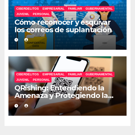
CIBERDELITOS
EMPRESARIAL
FAMILIAR
GUBERNAMENTAL
JUVENIL
PERSONAL
Cómo reconocer y esquivar
los correos de suplantación
CIBERDELITOS
EMPRESARIAL
FAMILIAR
GUBERNAMENTAL
JUVENIL
PERSONAL
QRishing: Entendiendo la
Amenaza y Protegiendo la
Identidad Digital