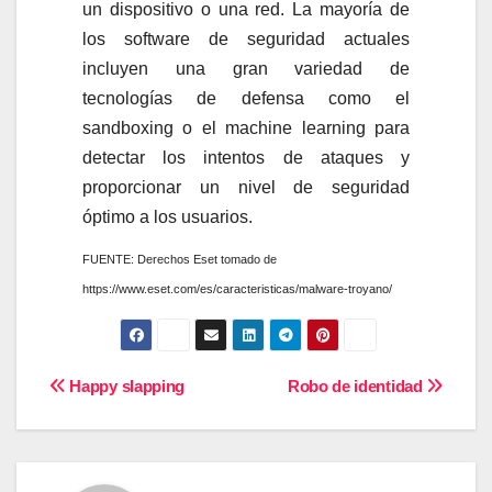
un dispositivo o una red. La mayoría de
los software de seguridad actuales
incluyen una gran variedad de
tecnologías de defensa como el
sandboxing o el machine learning para
detectar los intentos de ataques y
proporcionar un nivel de seguridad
óptimo a los usuarios.
FUENTE: Derechos Eset tomado de
https://www.eset.com/es/caracteristicas/malware-troyano/
Navegación
Happy slapping
Robo de identidad
de
entradas