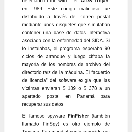
detectado”in the wild” , el “
AIDS Trojan
”
en 1989. Este código malicioso fue
distribuido a través del correo postal
mediante unos disquetes que simulaban
contener una base de datos interactiva
asociada con la enfermedad del SIDA. Si
lo instalabas, el programa esperaba 90
ciclos de arranque y luego cifraba la
mayoría de los nombres de archivo del
directorio raíz de la máquina. El “acuerdo
de licencia” del software exigía que las
víctimas enviaran $ 189 o $ 378 a un
apartado postal en Panamá para
recuperar sus datos.
El famoso spyware
FinFisher
(también
llamado FinSpy) es otro ejemplo de
Troyano. Fue mundialmente conocido por