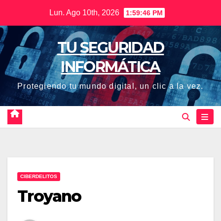
Saltar
Lun. Ago 10th, 2026
1:59:47 PM
al
contenido
TU SEGURIDAD
INFORMÁTICA
Protegiendo tu mundo digital, un clic a la vez.
CIBERDELITOS
Troyano