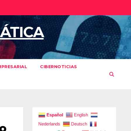
ÁTICA
MPRESARIAL
CIBERNOTICIAS
Español
English
Nederlands
Deutsch
do