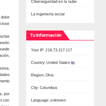
Ciberseguridad en la nube
La ingeniería social
 dolor
ncluso
Tu Información
ductas
nexión
 puede
Your IP: 216.73.217.117
ación,
Country: United States
siva,
dades
Region: Ohio
miento
City: Columbus
s, por
os con
Language: unknown