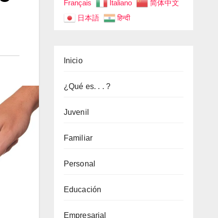
Français
Italiano
简体中文
日本語
हिन्दी
Inicio
¿Qué es. . . ?
Juvenil
Familiar
Personal
Educación
Empresarial