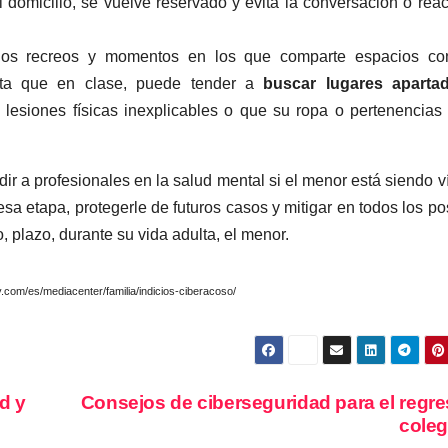
l domicilio, se vuelve reservado y evita la conversación o rea
 los recreos y momentos en los que comparte espacios co
lta que en clase, puede tender a
buscar lugares aparta
lesiones físicas inexplicables o que su ropa o pertenencias
ir a profesionales en la salud mental si el menor está siendo v
esa etapa, protegerle de futuros casos y mitigar en todos los po
, plazo, durante su vida adulta, el menor.
om/es/mediacenter/familia/indicios-ciberacoso/
d y
Consejos de ciberseguridad para el regre
cole