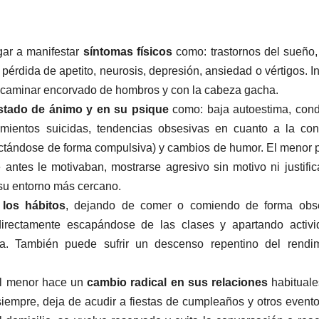
gar a manifestar
síntomas físicos
como: trastornos del sueño,
, pérdida de apetito, neurosis, depresión, ansiedad o vértigos. I
 caminar encorvado de hombros y con la cabeza gacha.
stado de ánimo y en su psique
como: baja autoestima, con
amientos suicidas, tendencias obsesivas en cuanto a la co
nectándose de forma compulsiva) y cambios de humor. El menor
e antes le motivaban, mostrarse agresivo sin motivo ni justific
su entorno más cercano.
 los hábitos
, dejando de comer o comiendo de forma obse
irectamente escapándose de las clases y apartando activi
ba. También puede sufrir un descenso repentino del rendi
el menor hace un
cambio radical en sus relaciones
habituale
iempre, deja de acudir a fiestas de cumpleaños y otros event