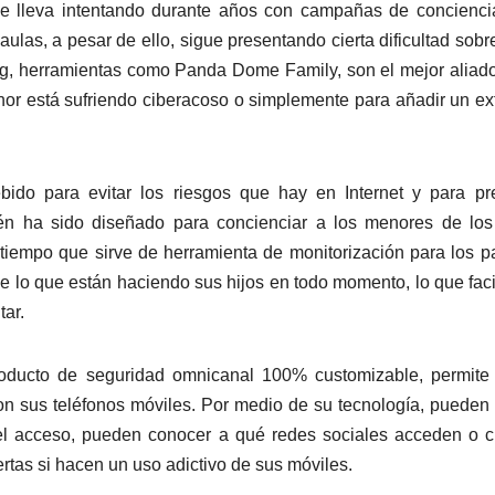
se lleva intentando durante años con campañas de concienci
ulas, a pesar de ello, sigue presentando cierta dificultad sobr
ying, herramientas como Panda Dome Family, son el mejor aliad
or está sufriendo ciberacoso o simplemente para añadir un ex
bido para evitar los riesgos que hay en Internet y para pr
ién ha sido diseñado para concienciar a los menores de lo
tiempo que sirve de herramienta de monitorización para los p
 lo que están haciendo sus hijos en todo momento, lo que facil
tar.
oducto de seguridad omnicanal 100% customizable, permite 
on sus teléfonos móviles. Por medio de su tecnología, pueden
 el acceso, pueden conocer a qué redes sociales acceden o 
rtas si hacen un uso adictivo de sus móviles.