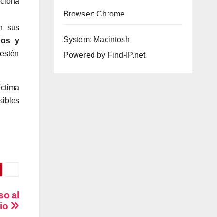
cciona
Browser: Chrome
n sus
System: Macintosh
dos y
 estén
Powered by
Find-IP.net
íctima
sibles
so al
gio