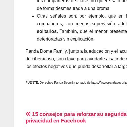
los compañeros de clase, no quiere salir de
de forma desmesurada a una broma.
Otras señales son, por ejemplo, que en
compañeros, con menos supervisión adu
solitarios
. También, que el menor presente 
deterioradas sin explicación.
Panda Dome Family, junto a la educación y el acud
de ciberacoso, son clave para ayudarle a salir de 
los efectos negativos que pueda desarrollar a largo
FUENTE: Derechos Panda Security tomado de https://www.pandasecurity.c
Navegación
15 consejos para reforzar su segurida
privacidad en Facebook