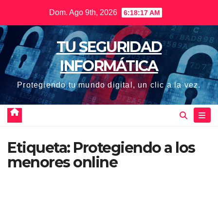
Saltar
Dom. Ago 9th, 2026
6:18:18 AM
al
contenido
TU SEGURIDAD
INFORMÁTICA
Protegiendo tu mundo digital, un clic a la vez.
Etiqueta:
Protegiendo a los
menores online