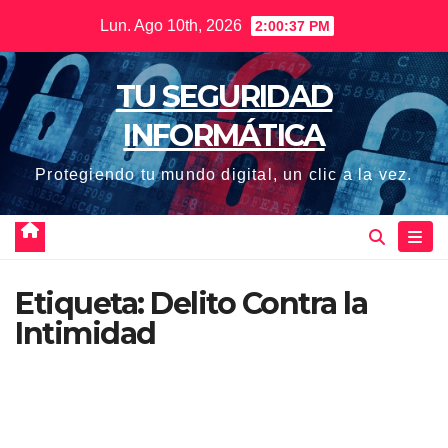
Saltar
Lun. Ago 10th, 2026
2:00:38 PM
al
contenido
TU SEGURIDAD
INFORMÁTICA
Protegiendo tu mundo digital, un clic a la vez.
Etiqueta:
Delito Contra la
Intimidad