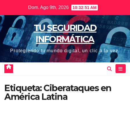
Saltar
Dom. Ago 9th, 2026
10:32:51 AM
al
contenido
TU SEGURIDAD
INFORMÁTICA
Protegiendo tu mundo digital, un clic a la vez.
Etiqueta:
Ciberataques en
América Latina