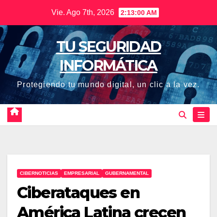
Saltar
Vie. Ago 7th, 2026
2:13:01 AM
al
contenido
TU SEGURIDAD
INFORMÁTICA
Protegiendo tu mundo digital, un clic a la vez.
CIBERNOTICIAS
EMPRESARIAL
GUBERNAMENTAL
Ciberataques en
América Latina crecen