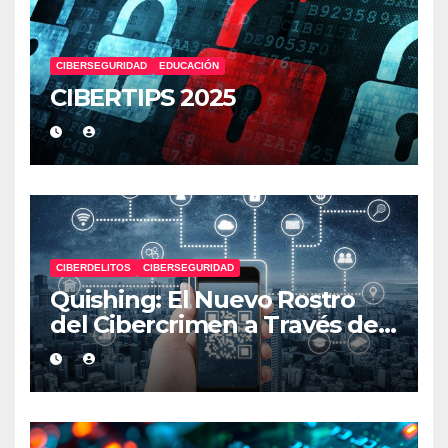
CIBERSEGURIDAD
EDUCACIÓN
CIBERTIPS 2025
CIBERDELITOS
CIBERSEGURIDAD
Quishing: El Nuevo Rostro
del Cibercrimen a Través de
Códigos QR