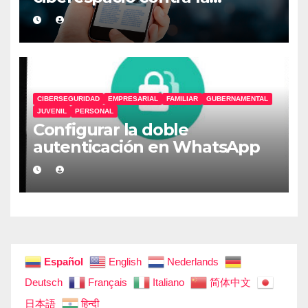
desinformación
CIBERSEGURIDAD
EMPRESARIAL
FAMILIAR
GUBERNAMENTAL
JUVENIL
PERSONAL
Configurar la doble
autenticación en WhatsApp
Español
English
Nederlands
Deutsch
Français
Italiano
简体中文
日本語
हिन्दी