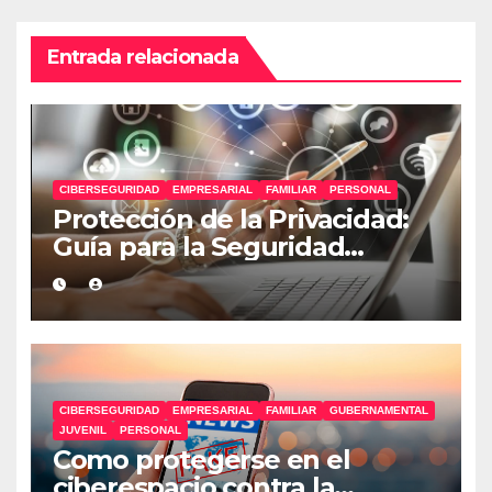
Entrada relacionada
CIBERSEGURIDAD
EMPRESARIAL
FAMILIAR
PERSONAL
Protección de la Privacidad:
Guía para la Seguridad
Personal, Familiar y
Empresarial
CIBERSEGURIDAD
EMPRESARIAL
FAMILIAR
GUBERNAMENTAL
JUVENIL
PERSONAL
Como protegerse en el
ciberespacio contra la