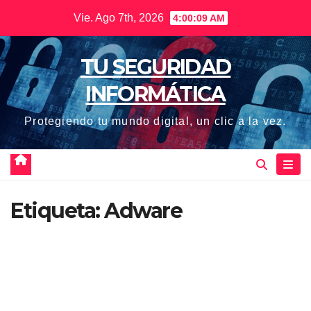
Saltar
Vie. Ago 7th, 2026
4:00:10 AM
al
contenido
TU SEGURIDAD
INFORMÁTICA
Protegiendo tu mundo digital, un clic a la vez.
Etiqueta:
Adware