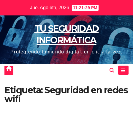
Saltar
Jue. Ago 6th, 2026
11:21:29 PM
al
contenido
TU SEGURIDAD
INFORMÁTICA
Protegiendo tu mundo digital, un clic a la vez.
Etiqueta:
Seguridad en redes
wifi