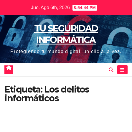
Saltar
Jue. Ago 6th, 2026
8:54:44 PM
al
contenido
TU SEGURIDAD
INFORMÁTICA
Protegiendo tu mundo digital, un clic a la vez.
Etiqueta:
Los delitos
informáticos