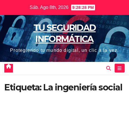
Saltar
Sáb. Ago 8th, 2026
9:28:29 PM
al
contenido
TU SEGURIDAD
INFORMÁTICA
Protegiendo tu mundo digital, un clic a la vez.
Etiqueta:
La ingeniería social