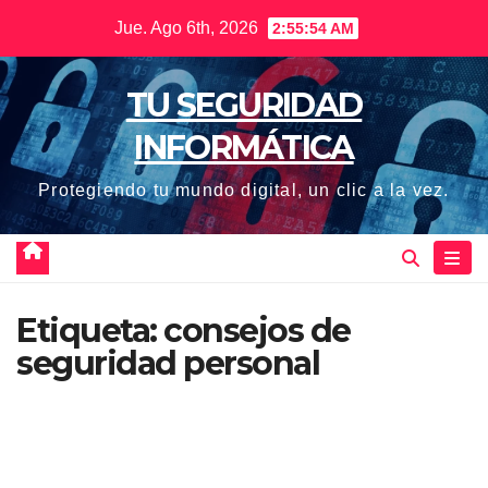
Saltar
Jue. Ago 6th, 2026
2:55:55 AM
al
contenido
TU SEGURIDAD
INFORMÁTICA
Protegiendo tu mundo digital, un clic a la vez.
Etiqueta:
consejos de
seguridad personal