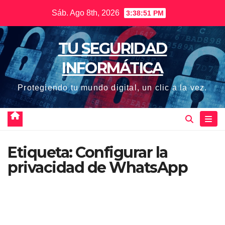
Saltar
Sáb. Ago 8th, 2026
3:38:52 PM
al
contenido
TU SEGURIDAD
INFORMÁTICA
Protegiendo tu mundo digital, un clic a la vez.
Etiqueta:
Configurar la
privacidad de WhatsApp