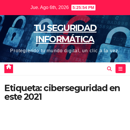
Saltar
Jue. Ago 6th, 2026
5:25:54 PM
al
contenido
TU SEGURIDAD
INFORMÁTICA
Protegiendo tu mundo digital, un clic a la vez.
Etiqueta:
ciberseguridad en
este 2021