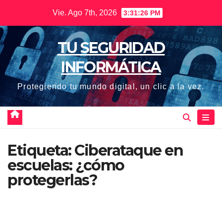
Saltar
Vie. Ago 7th, 2026
3:31:26 PM
al
contenido
TU SEGURIDAD
INFORMÁTICA
Protegiendo tu mundo digital, un clic a la vez.
Etiqueta:
Ciberataque en
escuelas: ¿cómo
protegerlas?