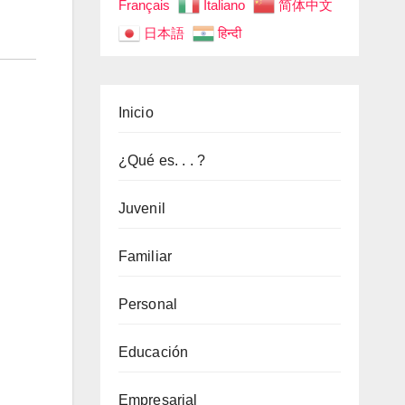
Français
Italiano
简体中文
日本語
हिन्दी
Inicio
¿Qué es. . . ?
Juvenil
Familiar
Personal
Educación
Empresarial