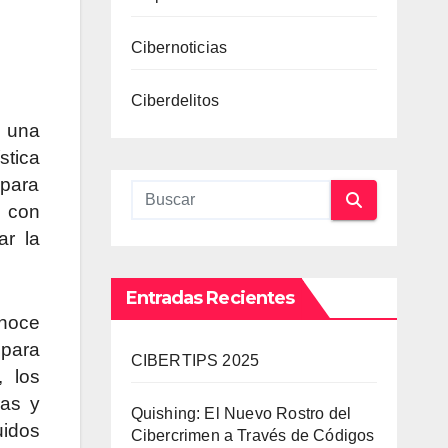
Cibernoticias
Ciberdelitos
a una
stica
 para
n con
ar la
Entradas Recientes
onoce
 para
CIBERTIPS 2025
, los
ras y
Quishing: El Nuevo Rostro del
uidos
Cibercrimen a Través de Códigos