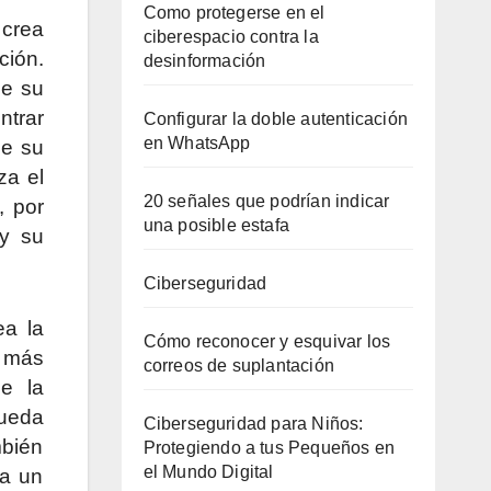
Como protegerse en el
 crea
ciberespacio contra la
ción.
desinformación
de su
ntrar
Configurar la doble autenticación
en WhatsApp
de su
za el
20 señales que podrían indicar
, por
una posible estafa
 y su
Ciberseguridad
ea la
Cómo reconocer y esquivar los
, más
correos de suplantación
e la
queda
Ciberseguridad para Niños:
mbién
Protegiendo a tus Pequeños en
el Mundo Digital
ra un