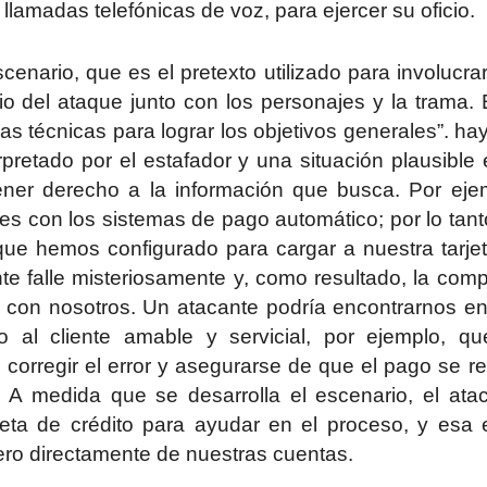
llamadas telefónicas de voz, para ejercer su oficio.
enario, que es el pretexto utilizado para involucrar
io del ataque junto con los personajes y la trama. 
s técnicas para lograr los objetivos generales”. ha
pretado por el estafador y una situación plausible 
ener derecho a la información que busca. Por eje
s con los sistemas de pago automático; por lo tant
 que hemos configurado para cargar a nuestra tarje
te falle misteriosamente y, como resultado, la com
con nosotros. Un atacante podría encontrarnos e
o al cliente amable y servicial, por ejemplo, q
orregir el error y asegurarse de que el pago se re
 A medida que se desarrolla el escenario, el ata
rjeta de crédito para ayudar en el proceso, y esa 
ero directamente de nuestras cuentas.