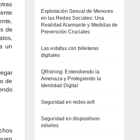
otras
Explotación Sexual de Menores
uente
en las Redes Sociales: Una
ente,
Realidad Alarmante y Medidas de
os de
Prevención Cruciales
atos,
ra un
Las estafas con billeteras
digitales
QRishing: Entendiendo la
regar
Amenaza y Protegiendo la
ro de
Identidad Digital
iendo
Seguridad en redes wifi
Seguridad en dispositivos
móviles
uchos
iquen