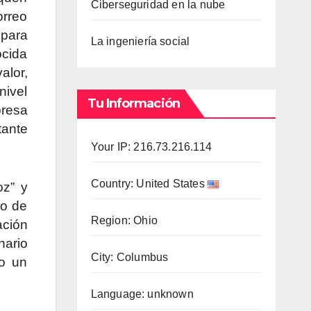
Ciberseguridad en la nube
orreo
para
La ingeniería social
ocida
alor,
nivel
Tu Información
presa
tante
Your IP: 216.73.216.114
Country: United States
oz” y
ro de
Region: Ohio
ación
nario
City: Columbus
 o un
Language: unknown