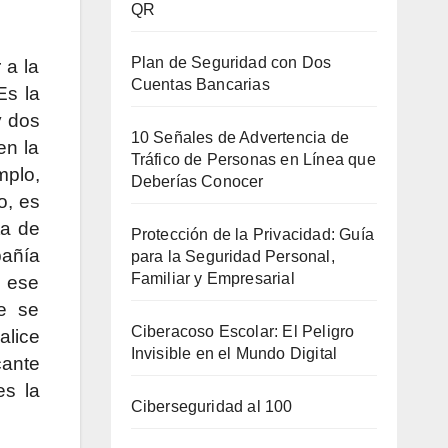
QR
Plan de Seguridad con Dos
 a la
Cuentas Bancarias
Es la
y dos
10 Señales de Advertencia de
en la
Tráfico de Personas en Línea que
mplo,
Deberías Conocer
o, es
ta de
Protección de la Privacidad: Guía
pañía
para la Seguridad Personal,
Familiar y Empresarial
n ese
ue se
Ciberacoso Escolar: El Peligro
alice
Invisible en el Mundo Digital
cante
es la
Ciberseguridad al 100