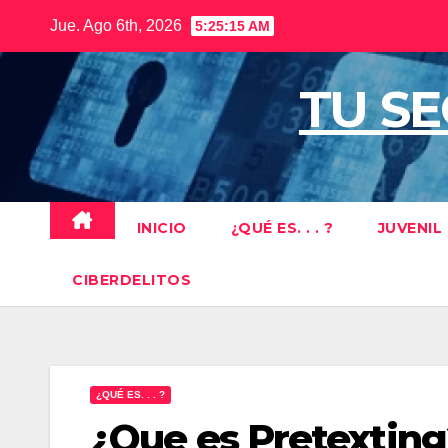
Saltar
Jue. Ago 6th, 2026
5:25:16 AM
al
contenido
TU S
INICIO
¿QUÉ ES. . . ?
JUVENIL
CIBERDELITOS
¿QUÉ ES. . . ?
¿Que es Pretextin