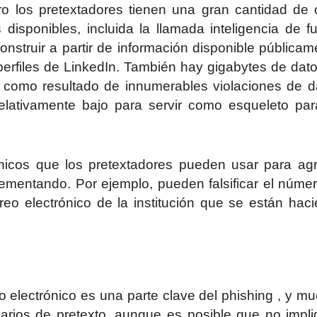
ero los pretextadores tienen una gran cantidad de 
 disponibles, incluida la llamada inteligencia de f
nstruir a partir de información disponible públicam
erfiles de LinkedIn. También hay gigabytes de dat
a como resultado de innumerables violaciones de d
elativamente bajo para servir como esqueleto pa
icos que los pretextadores pueden usar para ag
lementando. Por ejemplo, pueden falsificar el núme
reo electrónico de la institución que se están hac
eo electrónico es una parte clave del phishing , y m
arios de pretexto, aunque es posible que no impl