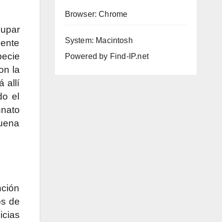
Browser: Chrome
hupar
System: Macintosh
mente
pecie
Powered by
Find-IP.net
on la
 allí
do el
nnato
buena
nción
os de
icias