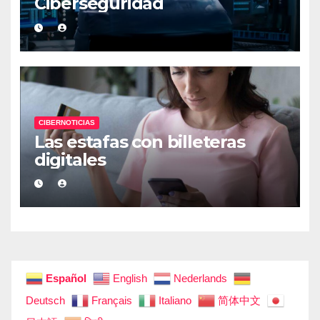
Ciberseguridad
CIBERNOTICIAS
Las estafas con billeteras
digitales
Español
English
Nederlands
Deutsch
Français
Italiano
简体中文