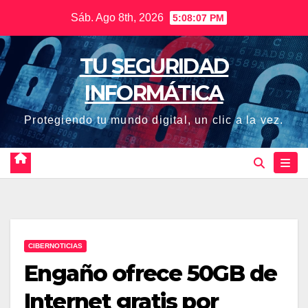
Saltar
Sáb. Ago 8th, 2026
5:08:08 PM
al
contenido
TU SEGURIDAD
INFORMÁTICA
Protegiendo tu mundo digital, un clic a la vez.
CIBERNOTICIAS
Engaño ofrece 50GB de
Internet gratis por